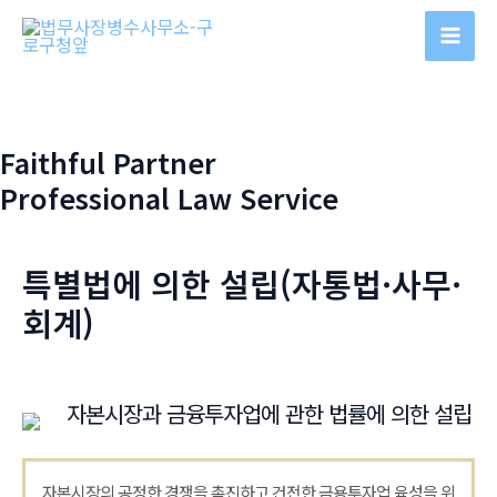
콘
텐
Mai
츠
Men
로
건
Faithful Partner
너
Professional Law Service
뛰
기
특별법에 의한 설립(자통법·사무·
회계)
자본시장과 금융투자업에 관한 법률에 의한 설립
자본시장의 공정한 경쟁을 촉진하고 건전한 금용투자업 육성을 위